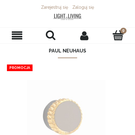
Zarejestruj się
Zaloguj się
zamknij x
Zapisz się do newslettera i odbierz
10% rabatu na pierwsze zakupy!
PAUL NEUHAUS
Poniżej wpisz swój adres e-mail, aby uzyskać rabat
PROMOCJA
ZAPISZ SIĘ!