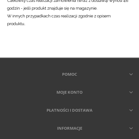
Całkowity czas realizacji zamówienia (wraz z dostawą) wynosi 48
godzin - jeśli produkt znajduje się na magazynie.
W innych przypadkach czas realizacji zgodnie z opisem
produktu
.
POMOC
MOJE KONTO
PŁATNOŚCI I DOSTAWA
INFORMACJE