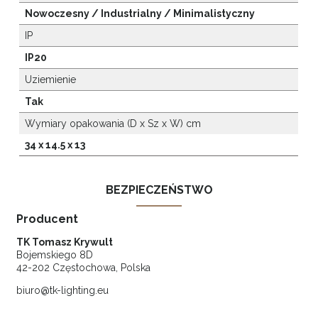
Nowoczesny / Industrialny / Minimalistyczny
IP
IP20
Uziemienie
Tak
Wymiary opakowania (D x Sz x W) cm
34 x 14.5 x 13
BEZPIECZEŃSTWO
Producent
TK Tomasz Krywult
Bojemskiego 8D
42-202 Częstochowa, Polska
biuro@tk-lighting.eu