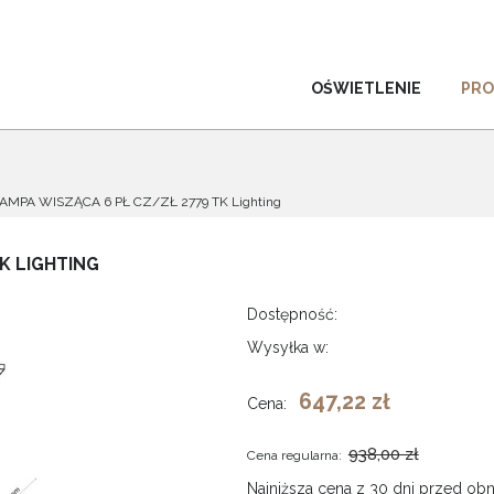
OŚWIETLENIE
PR
MPA WISZĄCA 6 PŁ CZ/ZŁ 2779 TK Lighting
K LIGHTING
Dostępność:
Wysyłka w:
647,22 zł
Cena:
938,00 zł
Cena regularna:
Najniższa cena z 30 dni przed obn