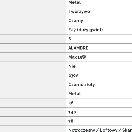
Metal
Tworzywo
Czarny
E27 (duży gwint)
6
ALAMBRE
Max 15W
Nie
230V
Czarno złoty
Metal
46
140
78
Nowoczesny / Loftowy / Ska