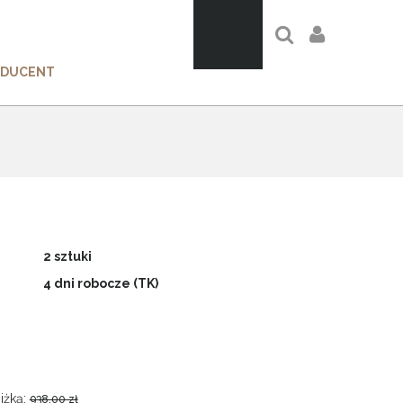
ODUCENT
2 sztuki
4 dni robocze (TK)
iżką:
938,00 zł