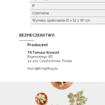
IP
Uziemienie
Wymiary opakowania (D x Sz x W) cm
BEZPIECZEŃSTWO
Producent
TK Tomasz Krywult
Bojemskiego 8D
42-202 Częstochowa, Polska
biuro@tk-lighting.eu